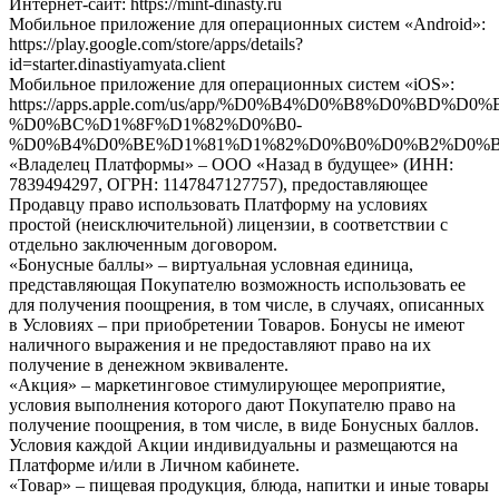
Интернет-сайт: https://mint-dinasty.ru
Мобильное приложение для операционных систем «Android»:
https://play.google.com/store/apps/details?
id=starter.dinastiyamyata.client
Мобильное приложение для операционных систем «iOS»:
https://apps.apple.com/us/app/%D0%B4%D0%B8%D0%BD
%D0%BC%D1%8F%D1%82%D0%B0-
%D0%B4%D0%BE%D1%81%D1%82%D0%B0%D0%B2%D0%BA%
«Владелец Платформы»
–
ООО «Назад в будущее» (ИНН:
7839494297, ОГРН: 1147847127757), предоставляющее
Продавцу право использовать Платформу на условиях
простой (неисключительной) лицензии, в соответствии с
отдельно заключенным договором.
«Бонусные баллы» – виртуальная условная единица,
представляющая Покупателю возможность использовать ее
для получения поощрения, в том числе, в случаях, описанных
в Условиях – при приобретении Товаров. Бонусы не имеют
наличного выражения и не предоставляют право на их
получение в денежном эквиваленте.
«Акция» – маркетинговое стимулирующее мероприятие,
условия выполнения которого дают Покупателю право на
получение поощрения, в том числе, в виде Бонусных баллов.
Условия каждой Акции индивидуальны и размещаются на
Платформе и/или в Личном кабинете.
«Товар»
– пищевая продукция, блюда, напитки и иные товары