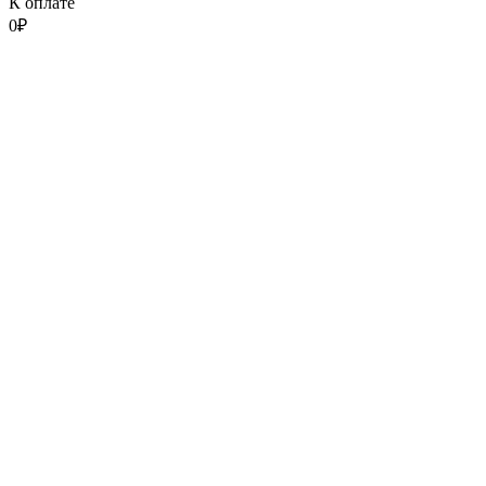
К оплате
0
₽