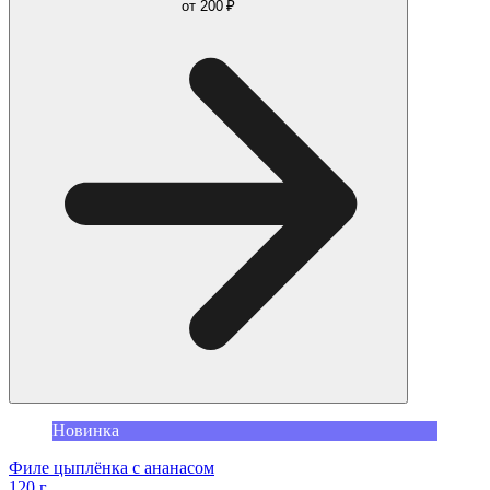
от
200 ₽
Новинка
Филе цыплёнка с ананасом
120 г