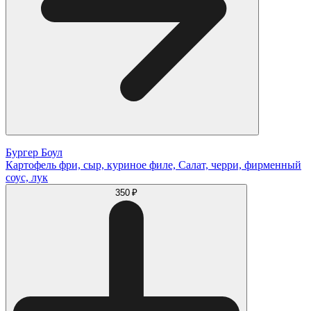
Бургер Боул
Картофель фри, сыр, куриное филе, Салат, черри, фирменный
соус, лук
350 ₽