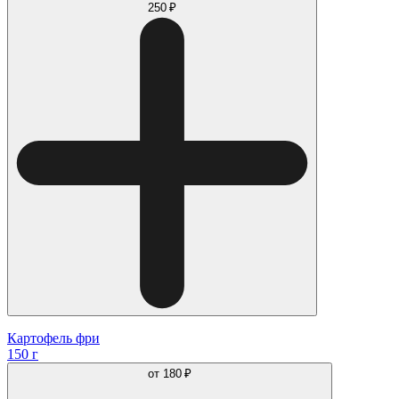
250 ₽
Картофель фри
150 г
от
180 ₽