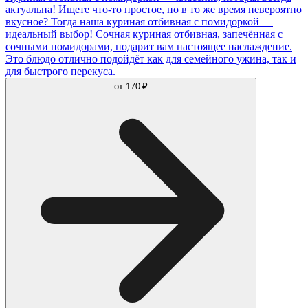
актуальна! Ищете что-то простое, но в то же время невероятно
вкусное? Тогда наша куриная отбивная с помидоркой —
идеальный выбор! Сочная куриная отбивная, запечённая с
сочными помидорами, подарит вам настоящее наслаждение.
Это блюдо отлично подойдёт как для семейного ужина, так и
для быстрого перекуса.
от
170 ₽