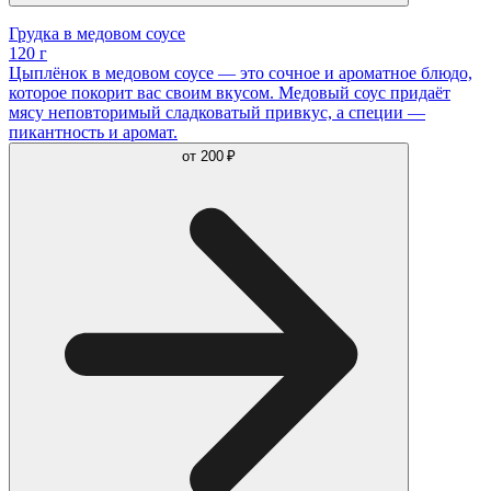
Грудка в медовом соусе
120 г
Цыплёнок в медовом соусе — это сочное и ароматное блюдо,
которое покорит вас своим вкусом. Медовый соус придаёт
мясу неповторимый сладковатый привкус, а специи —
пикантность и аромат.
от
200 ₽