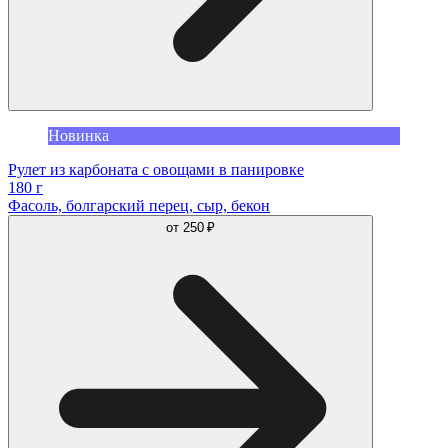
Новинка
Рулет из карбоната с овощами в панировке
180 г
Фасоль, болгарский перец, сыр, бекон
от
250 ₽