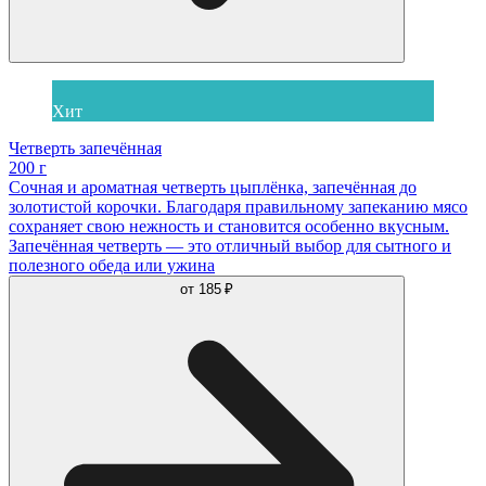
Хит
Четверть запечённая
200 г
Сочная и ароматная четверть цыплёнка, запечённая до
золотистой корочки. Благодаря правильному запеканию мясо
сохраняет свою нежность и становится особенно вкусным.
Запечённая четверть — это отличный выбор для сытного и
полезного обеда или ужина
от
185 ₽