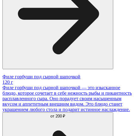
Филе горбуши под сырной шапочкой
120 г
Филе горбуши под сырной шапочкой — это изысканное
блюдо, которое сочетает в себе нежность рыбы и пикантность
расплавленного сыра. Оно порадует своим насыщенным
вкусом и аппетитным внешним видом. Это блюдо станет
украшением любого стола и подарит истинное наслаждение.
от
200 ₽