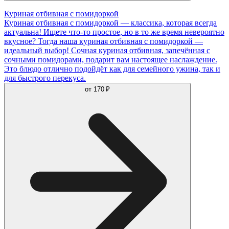
Куриная отбивная с помидоркой
Куриная отбивная с помидоркой — классика, которая всегда
актуальна! Ищете что-то простое, но в то же время невероятно
вкусное? Тогда наша куриная отбивная с помидоркой —
идеальный выбор! Сочная куриная отбивная, запечённая с
сочными помидорами, подарит вам настоящее наслаждение.
Это блюдо отлично подойдёт как для семейного ужина, так и
для быстрого перекуса.
от
170 ₽