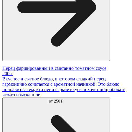
Перец фаршированный в сметанно-томатном соусе
200 г
Вкусное и сытное блюдо, в котором сладкий перец
гармонично сочетается с ароматной начинкой. Это блюдо
понравится тем, кто ценит яркие вкусы и хочет попробовать
что-то изысканное.
от
250 ₽