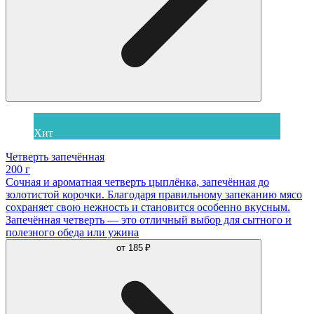
Хит
Четверть запечённая
200 г
Сочная и ароматная четверть цыплёнка, запечённая до
золотистой корочки. Благодаря правильному запеканию мясо
сохраняет свою нежность и становится особенно вкусным.
Запечённая четверть — это отличный выбор для сытного и
полезного обеда или ужина
от
185 ₽