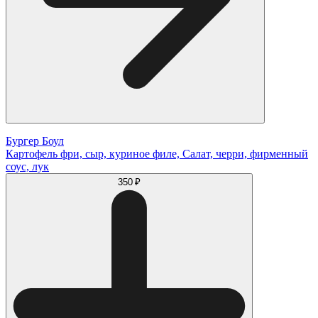
Бургер Боул
Картофель фри, сыр, куриное филе, Салат, черри, фирменный
соус, лук
350 ₽