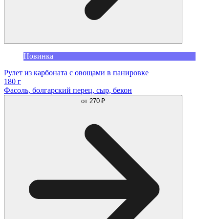
Новинка
Рулет из карбоната с овощами в панировке
180 г
Фасоль, болгарский перец, сыр, бекон
от
270 ₽