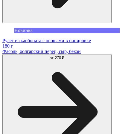
Новинка
Рулет из карбоната с овощами в панировке
180 г
Фасоль, болгарский перец, сыр, бекон
от
270 ₽