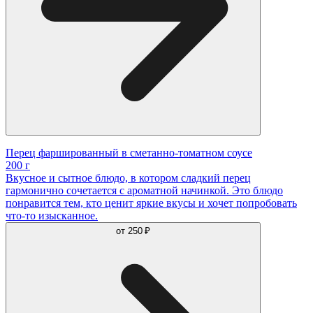
Перец фаршированный в сметанно-томатном соусе
200 г
Вкусное и сытное блюдо, в котором сладкий перец
гармонично сочетается с ароматной начинкой. Это блюдо
понравится тем, кто ценит яркие вкусы и хочет попробовать
что-то изысканное.
от
250 ₽