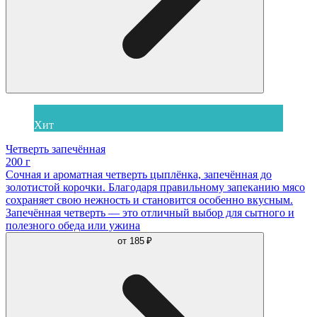
Хит
Четверть запечённая
200 г
Сочная и ароматная четверть цыплёнка, запечённая до
золотистой корочки. Благодаря правильному запеканию мясо
сохраняет свою нежность и становится особенно вкусным.
Запечённая четверть — это отличный выбор для сытного и
полезного обеда или ужина
от
185 ₽