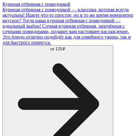
Куриная отбивная с помидоркой
Куриная отбивная с помидоркой — классика, которая всегда
актуальна! Ищете что-то простое, но в то же время невероятно
вкусное? Тогда наша куриная отбивная с помидоркой —
идеальный выбор! Сочная куриная отбивная, запечённая с
сочными помидорами, подарит вам настоящее наслаждение.
Это блюдо отлично подойдёт как для семейного ужина, так и
для быстрого перекуса.
от
170 ₽